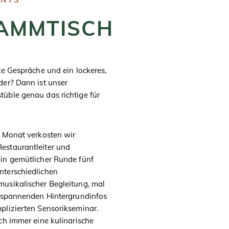
AMMTISCH
te Gespräche und ein lockeres,
der? Dann ist unser
üble genau das richtige für
m Monat verkosten wir
estaurantleiter und
in gemütlicher Runde fünf
terschiedlichen
usikalischer Begleitung, mal
t spannenden Hintergrundinfos
plizierten Sensorikseminar.
ch immer eine kulinarische