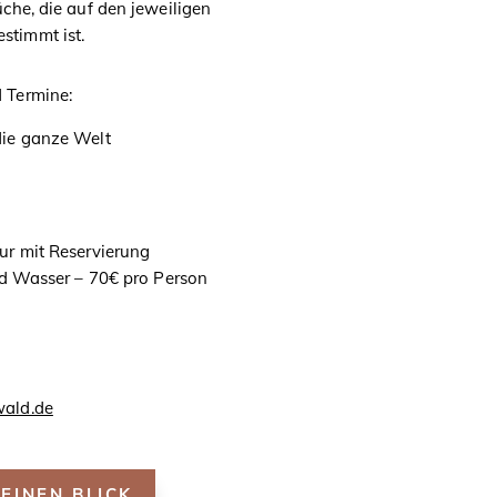
che, die auf den jeweiligen
timmt ist.
 Termine:
die ganze Welt
ur mit Reservierung
nd Wasser – 70€ pro Person
wald.de
EINEN BLICK