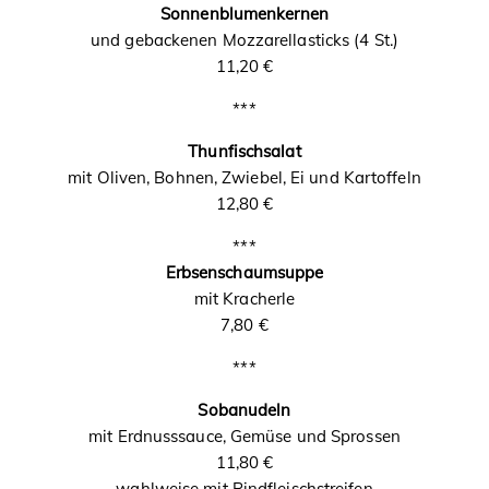
Sonnenblumenkernen
und gebackenen Mozzarellasticks (4 St.)
11,20 €
***
Thunfischsalat
mit Oliven, Bohnen, Zwiebel, Ei und Kartoffeln
12,80 €
***
Erbsenschaumsuppe
mit Kracherle
7,80 €
***
Sobanudeln
mit Erdnusssauce, Gemüse und Sprossen
11,80 €
wahlweise mit Rindfleischstreifen